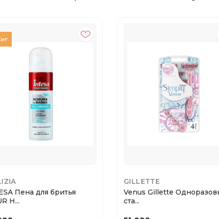
IZIA
GILLETTE
ESA Пена для бритья
Venus Gillette Одноразо
R H...
ста...