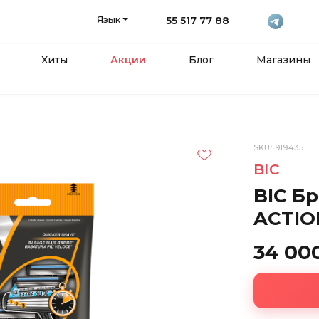
Язык
55 517 77 88
Хиты
Акции
Блог
Магазины
SKU: 919435
BIC
BIC Б
ACTIO
34 00