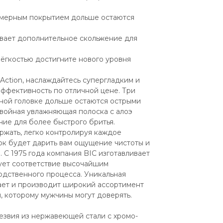
имерным покрытием дольше остаются 
вает дополнительное скольжение для 
лёгкостью достигните нового уровня 
ction, наслаждайтесь супергладким и 
ффективность по отличной цене. Три 
ной головке дольше остаются острыми 
войная увлажняющая полоска с алоэ 
ие для более быстрого бритья. 
жать, легко контролируя каждое 
к будет дарить вам ощущение чистоты и 
С 1975 года компания BIC изготавливает 
ует соответствие высочайшим 
одственного процесса. Уникальная 
ает и производит широкий ассортимент 
я, которому мужчины могут доверять.
езвия из нержавеющей стали с хромо-