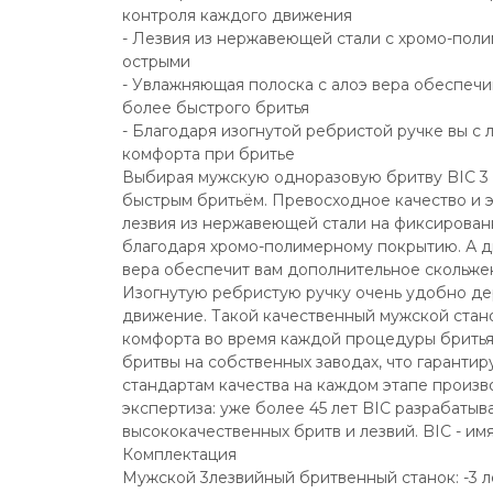
контроля каждого движения
- Лезвия из нержавеющей стали с хромо-пол
острыми
- Увлажняющая полоска с алоэ вера обеспечи
более быстрого бритья
- Благодаря изогнутой ребристой ручке вы с 
комфорта при бритье
Выбирая мужскую одноразовую бритву BIC 3 A
быстрым бритьём. Превосходное качество и э
лезвия из нержавеющей стали на фиксирован
благодаря хромо-полимерному покрытию. А д
вера обеспечит вам дополнительное скольжен
Изогнутую ребристую ручку очень удобно дер
движение. Такой качественный мужской стано
комфорта во время каждой процедуры бритья. 
бритвы на собственных заводах, что гарантир
стандартам качества на каждом этапе произв
экспертиза: уже более 45 лет BIC разрабатыв
высококачественных бритв и лезвий. BIC - им
Комплектация
Мужской 3лезвийный бритвенный станок: -3 л