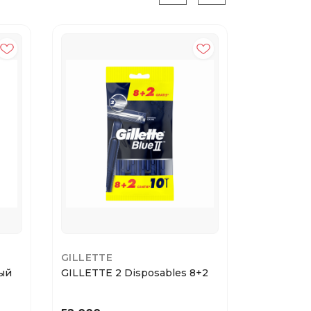
GILLETTE
GILLETTE
вый
GILLETTE 2 Disposables 8+2
GILLETTE
COMFORT 