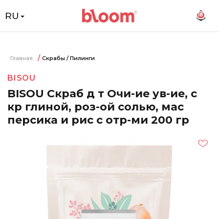
RU
18
Главная
Скрабы / Пилинги
BISOU
BISOU Скраб д т Очи-ие ув-ие, с
кр глиной, роз-ой солью, мас
персика и рис с отр-ми 200 гр