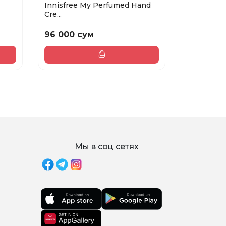
Innisfree My Perfumed Hand
BISOU-TH
Cre...
рук ин...
96 000 сум
62 000 
Мы в соц сетях