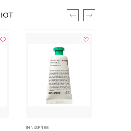
ают
INNISFREE
BISOU