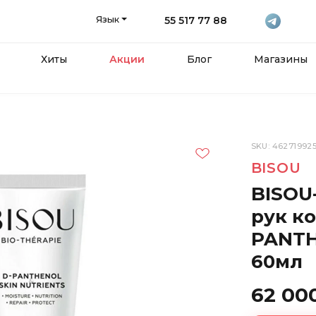
Язык
55 517 77 88
Хиты
Акции
Блог
Магазины
SKU: 46271992
BISOU
BISOU
рук к
PANTH
60мл
62 00