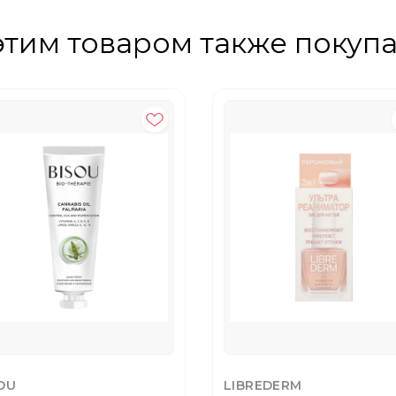
этим товаром также покуп
OU
LIBREDERM