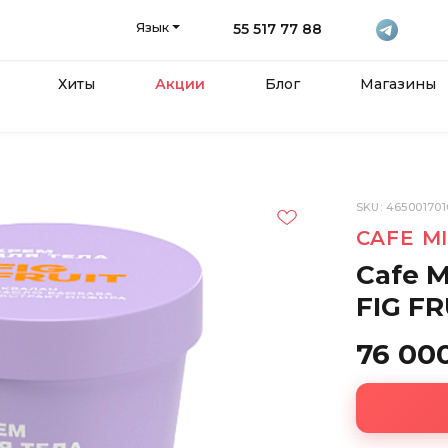
Язык
55 517 77 88
Хиты
Акции
Блог
Магазины
SKU: 465001701
CAFE M
Cafe 
FIG FR
76 00