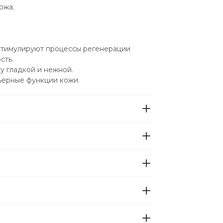
ожа.
стимулируют процессы регенерации 
сть.
у гладкой и нежной.
ьерные функции кожи.