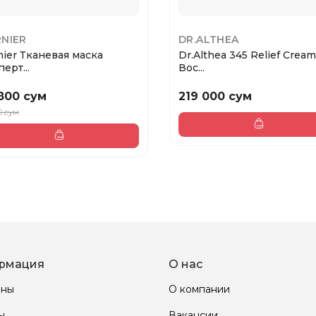
NIER
DR.ALTHEA
nier Тканевая маска
Dr.Althea 345 Relief Cream
ерт...
Вос...
800 сум
219 000 сум
0 сум
рмация
О нас
ины
О компании
ы
Вакансии