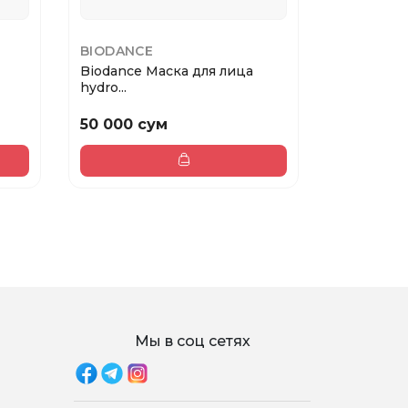
BIODANCE
CAFE MIM
Biodance Маска для лица
Cafe MIM
hydro...
ДЛЯ ...
50 000 сум
78 000 
Мы в соц сетях