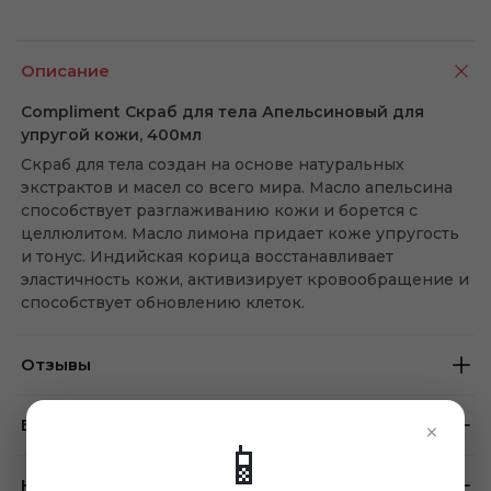
Описание
Compliment Скраб для тела Апельсиновый для
упругой кожи, 400мл
Скраб для тела создан на основе натуральных
экстрактов и масел со всего мира. Масло апельсина
способствует разглаживанию кожи и борется с
целлюлитом. Масло лимона придает коже упругость
и тонус. Индийская корица восстанавливает
эластичность кожи, активизирует кровообращение и
способствует обновлению клеток.
Отзывы
Бренд
×
📱
Наличие в магазинах