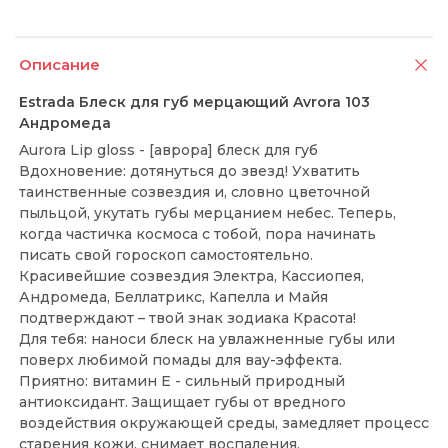
Описание
Estrada Блеск для губ мерцающий Avrora 103
Андромеда
Aurora Lip gloss - [аврора] блеск для губ
Вдохновение: дотянуться до звезд! Ухватить
таинственные созвездия и, словно цветочной
пыльцой, укутать губы мерцанием небес. Теперь,
когда частичка космоса с тобой, пора начинать
писать свой гороскоп самостоятельно.
Красивейшие созвездия Электра, Кассиопея,
Андромеда, Беллатрикс, Капелла и Майя
подтверждают – твой знак зодиака Красота!
Для тебя: наноси блеск на увлажненные губы или
поверх любимой помады для вау-эффекта.
Приятно: витамин Е - сильный природный
антиоксидант. Защищает губы от вредного
воздействия окружающей среды, замедляет процесс
старения кожи, снимает воспаления.