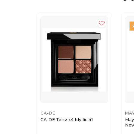
GA-DE
MAY
GA-DE Тени х4 Idyllic 41
May
New.