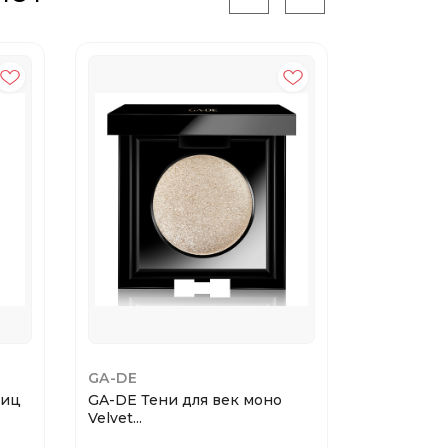
GA-DE
GA-DE
ниц
GA-DE Тени для век моно
Velvet...