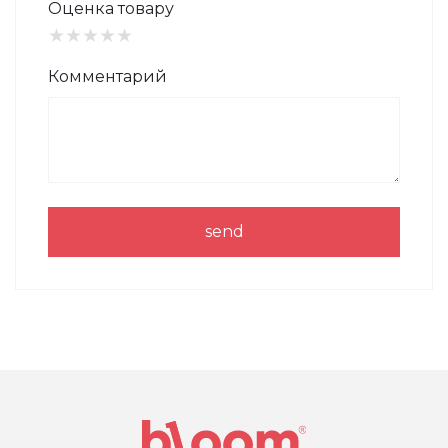
Оценка товару
★
★
★
★
★
Комментарий
send