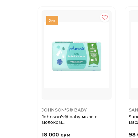
JOHNSON'S® BABY
SA
Johnson's® baby мыло с
San
молоком...
масл
18 000 сум
98 