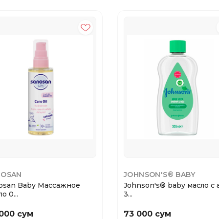
NOSAN
JOHNSON'S® BABY
osan Baby Массажное
Johnson's® baby масло с 
о 0...
3...
000 сум
73 000 сум