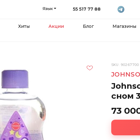
Язык
55 517 77 88
Хиты
Акции
Блог
Магазины
SKU: 90267700
JOHNSO
Johns
сном 
73 00