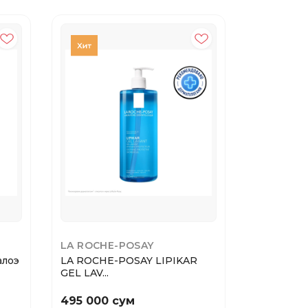
LA ROCHE-POSAY
JOONIES
алоэ
LA ROCHE-POSAY LIPIKAR
JOONIES 
GEL LAV...
салфет...
495 000 сум
8 000 с