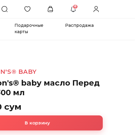
18
Подарочные
Распродажа
карты
N'S® BABY
on's® baby масло Перед
300 мл
0 сум
В корзину