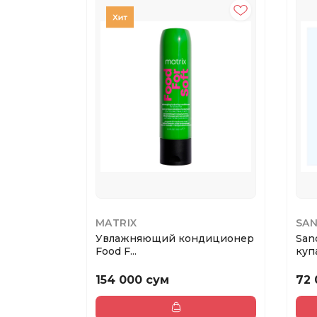
MATRIX
SA
Увлажняющий кондиционер
San
Food F...
купа
154 000 сум
72 