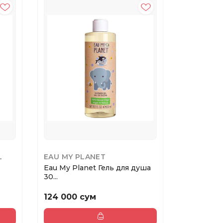
L
EAU MY PLANET
MATRIX
Eau My Planet Гель для душа
MATRIX C
30...
Кондицио.
124 000 сум
154 000 