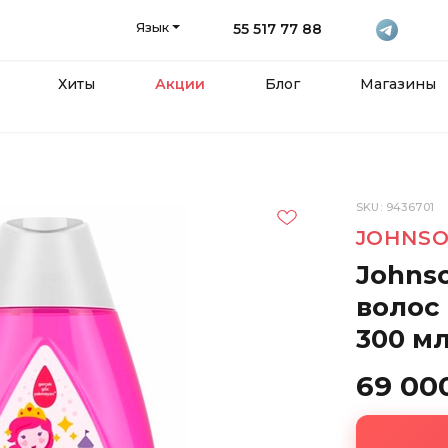
Язык
55 517 77 88
Хиты
Акции
Блог
Магазины
SKU: 9436701
JOHNSO
Johns
волос
300 м
69 00