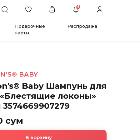
18
Подарочные
Распродажа
карты
N'S® BABY
on's® Baby Шампунь для
 «Блестящие локоны»
л 3574669907279
0 сум
В корзину