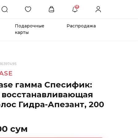
18
Подарочные
Распродажа
карты
36397495
ASE
tase гамма Спесифик:
 восстанавливающая
лос Гидра-Апезант, 200
00 сум