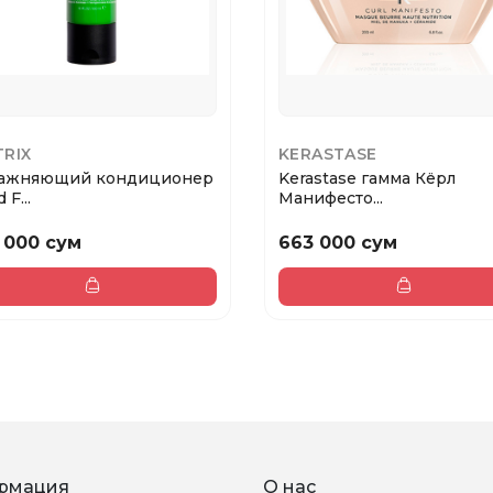
RIX
KERASTASE
ажняющий кондиционер
Kerastase гамма Кёрл
 F...
Манифесто...
 000 сум
663 000 сум
рмация
О нас