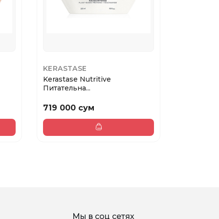
KERASTASE
MATRIX
Kerastase Nutritive
MATRIX C
Питательна...
Кондицио.
719 000 сум
154 000 
Мы в соц сетях