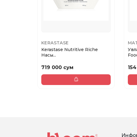
KERASTASE
MAT
Kerastase Nutritive Riсhe
Увл
Насы...
Food
719 000 сум
154
Инфо