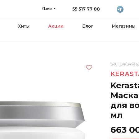
Язык
55 517 77 88
Хиты
Акции
Блог
Магазины
SKU: LPP34746
KERAST
Keras
Маска
для во
мл
663 0