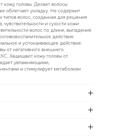
т кожу головы. Делает волосы 
же облегчает укладку. Не содержит 
ех типов волос, созданная для решения 
 чувствительности и сухости кожи 
вительности волос по длине, выпадения 
тивовоспалительное действие. 
ьное и успокаивающее действие. 
ы от негативного внешнего 
 Защищают кожу головы от 
адает увлажняющими, 
ентами и стимулирует метаболизм 