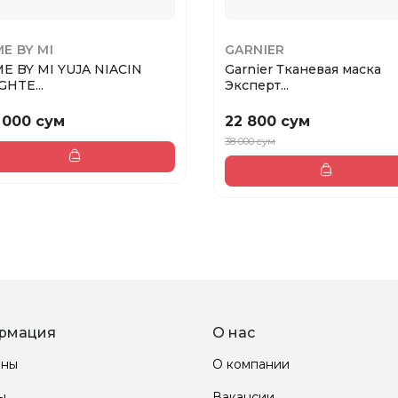
E BY MI
GARNIER
E BY MI YUJA NIACIN
Garnier Тканевая маска
GHTE...
Эксперт...
 000 сум
22 800 сум
38 000 сум
рмация
О нас
ины
О компании
ы
Вакансии