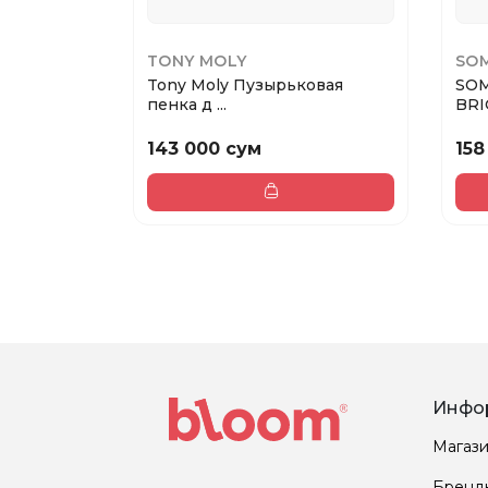
TONY MOLY
SOM
Tony Moly Пузырьковая
SOM
пенка д ...
BRI
143 000 сум
158
Инфо
Магаз
Бренд