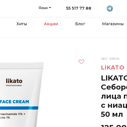
Язык
55 517 77 88
Хиты
Акции
Блог
Магазины
SKU: 69504
LIKATO
LIKATO
Себор
лица 
с ниа
50 мл