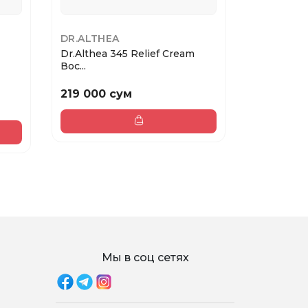
DR.ALTHEA
BIODANC
Dr.Althea 345 Relief Cream
Biodance 
Вос...
hydro...
219 000 сум
50 000 с
Мы в соц сетях