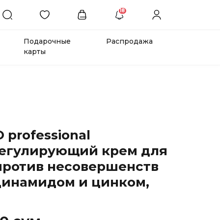
18
Подарочные
Распродажа
карты
 professional
егулирующий крем для
против несовершенств
цинамидом и цинком,