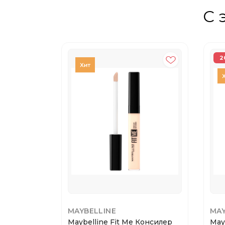
С 
2
MAYBELLINE
MAY
Maybelline Fit Me Консилер
May