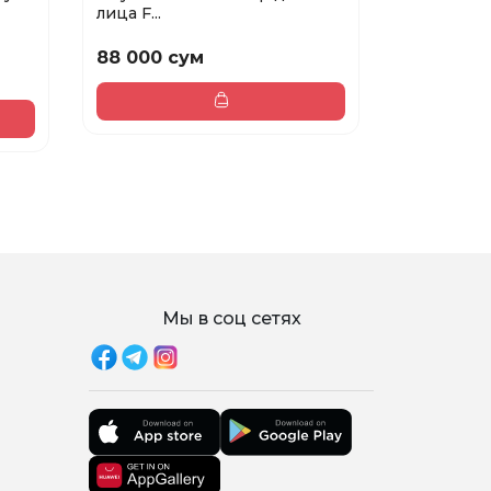
лица F...
гла...
88 000 сум
98 400 
123 000 сум
Мы в соц сетях