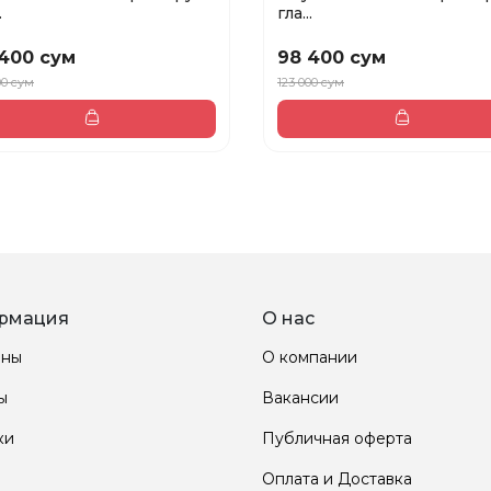
.
гла...
400 сум
98 400 сум
00 сум
123 000 сум
рмация
О нас
ины
О компании
ы
Вакансии
ки
Публичная оферта
Оплата и Доставка