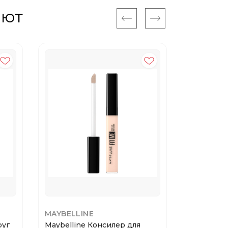
ают
20%
MAYBELLINE
MAYBELLI
руг
Maybelline Консилер для
Maybellin