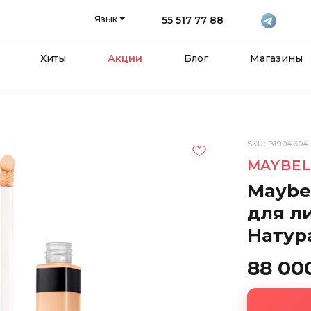
Язык
55 517 77 88
Хиты
Акции
Блог
Магазины
SKU: B1904604
MAYBEL
Maybel
для ли
Натур
88 00