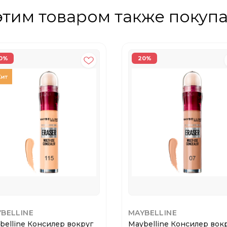
этим товаром также покуп
0%
20%
BELLINE
MAYBELLINE
belline Консилер вокруг
Maybelline Консилер вок