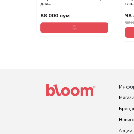
для...
гла..
88 000 сум
98 
123 0
Инфо
Магаз
Бренд
Новин
Акции