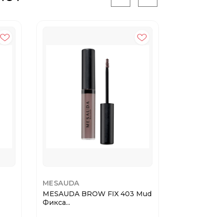
MESAUDA
PUSY
MESAUDA BROW FIX 403 Mud
PUSY Гель
Фикса...
бровей B..