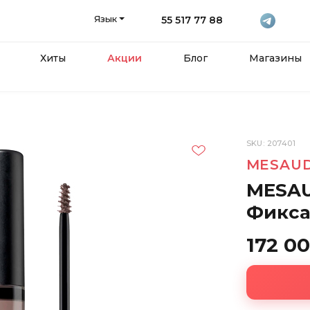
Язык
55 517 77 88
Хиты
Акции
Блог
Магазины
SKU: 207401
MESAU
MESAU
Фикса
172 0