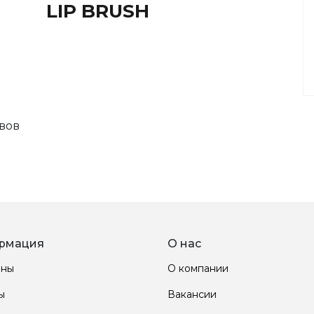
LIP BRUSH
вов
рмация
О нас
ины
О компании
ы
Вакансии