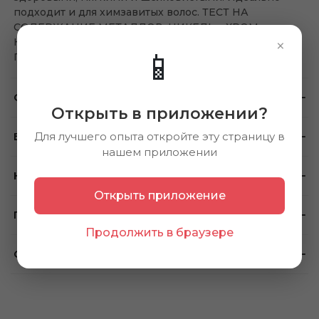
подходит и для химзавитых волос. ТЕСТ НА
СОДЕРЖАНИЕ МЕТАЛЛОВ: НИКЕЛЬ - ХРОМ -
×
КОБАЛЬТ БЕЗ: СУЛЬФАТОВ - SLES - SLS -
📱
ПАРАБЕНОВ
Отзывы
Открыть в приложении?
Для лучшего опыта откройте эту страницу в
Бренд
нашем приложении
Наличие в магазинах
Открыть приложение
Примечание
Продолжить в браузере
Способ применения