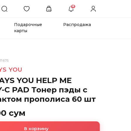
18
Подарочные
Распродажа
карты
71675
YS YOU
AYS YOU HELP ME
-C PAD Тонер пэды с
актом прополиса 60 шт
00 сум
В корзину