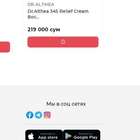
DR.ALTHEA
ONE DAYS
Dr.Althea 345 Relief Cream
ONE DAYS
Вос...
DACTO PAD
219 000 сум
325 000 
Мы в соц сетях