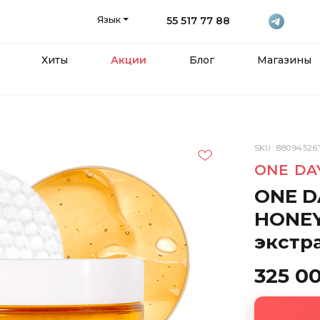
Язык
55 517 77 88
Хиты
Акции
Блог
Магазины
SKU: 88094526
ONE DA
ONE D
HONEY
экстр
325 0