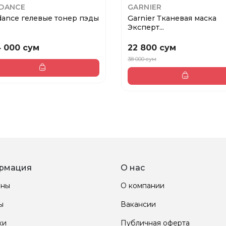
ODANCE
GARNIER
dance гелевые тонер пэды
Garnier Тканевая маска
Эксперт...
 000 сум
22 800 сум
38 000 сум
рмация
О нас
ины
О компании
ы
Вакансии
ки
Публичная оферта