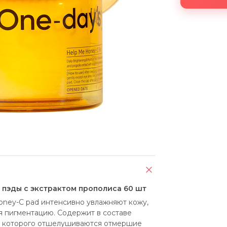
 пэды с экстрактом прополиса 60 шт
oney-C pad интенсивно увлажняют кожу, 
я пигментацию. Содержит в составе 
ю которого отшелушиваются отмершие 