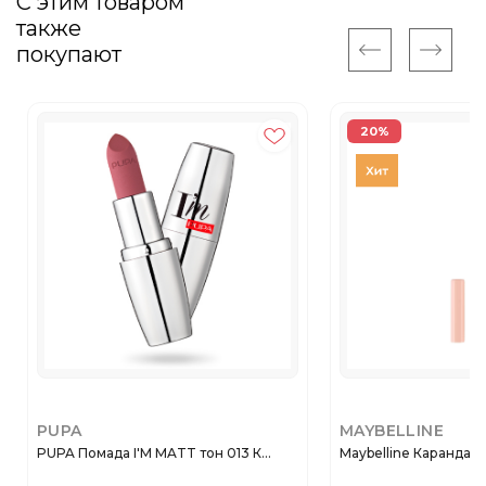
С этим товаром
также
покупают
20%
PUPA
MAYBELLINE
PUPA Помада I'M MATT тон 013 К...
Maybelline Карандаш 