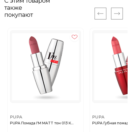
С этим товаром
также
покупают
PUPA
PUPA
PUPA Помада I'M MATT тон 013 К...
PUPA Губная помада