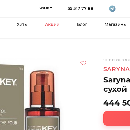
Язык
55 517 77 88
Хиты
Акции
Блог
Магазины
SKU: BD0110BOI
SARYNA
Saryn
сухой 
444 5