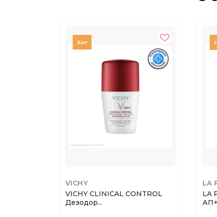
VICHY
LA 
VICHY CLINICAL CONTROL
LA 
Дезодор...
АП+