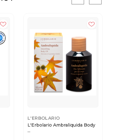
L'ERBOLARIO
LA ROCH
L'Erbolario Ambraliquida Body
LA ROCHE
...
Дезодоран