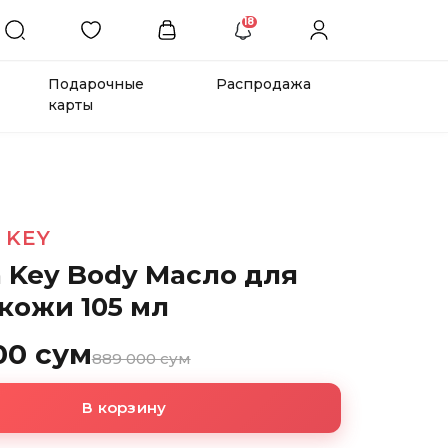
18
Подарочные
Распродажа
карты
 KEY
a Key Body Масло для
кожи 105 мл
00 сум
889 000 сум
В корзину