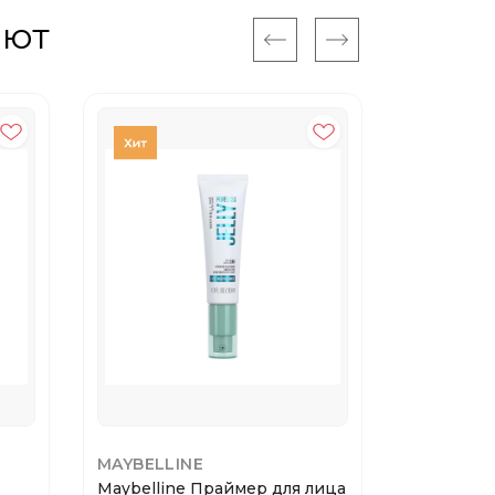
ают
MAYBELLINE
LOVE GE
Maybelline Праймер для лица
Love Gene