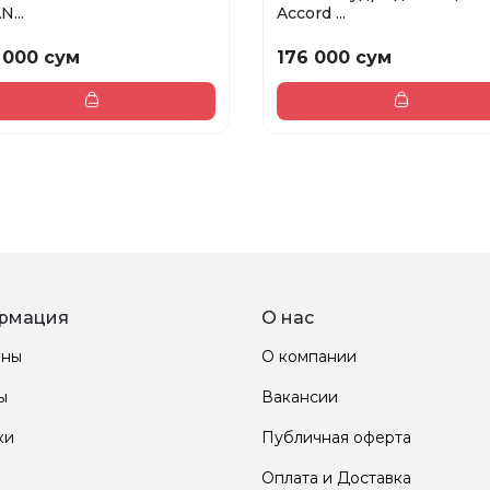
N...
Accord ...
 000 сум
176 000 сум
рмация
О нас
ины
О компании
ы
Вакансии
ки
Публичная оферта
Оплата и Доставка