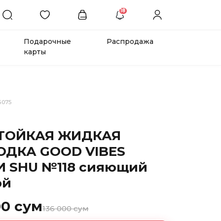
18
Подарочные
Распродажа
карты
5075
СТОЙКАЯ ЖИДКАЯ
ДКА GOOD VIBES
 SHU №118 сияющий
ой
00 сум
136 000 сум