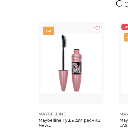
С 
2
MAYBELLINE
MAY
Maybelline Тушь для ресниц
May
New...
LAS.