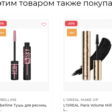
этим товаром также покуп
0%
20%
BELLINE
L'OREAL MAKE UP
belline Тушь для ресниц
L'OREAL Paris Volume Mill
..
L...