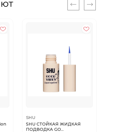
ают
20%
SHU
SHU
ion
SHU СТОЙКАЯ ЖИДКАЯ
SHU СТО
ПОДВОДКА GO...
ПОДВОДКА