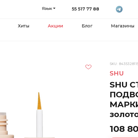
Язык
55 517 77 88
Хиты
Акции
Блог
Магазины
SKU: 843532811
SHU
SHU 
ПОДВО
МАРКИ
золот
108 8