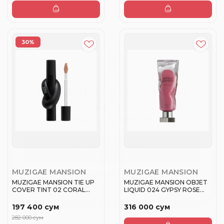
×
📱
30%
Открыть в приложении?
Для лучшего опыта откройте эту страницу в
нашем приложении
Открыть приложение
Продолжить в браузере
MUZIGAE MANSION
MUZIGAE MANSION
MUZIGAE MANSION TIE UP
MUZIGAE MANSION OBJET
COVER TINT 02 CORAL
LIQUID 024 GYPSY ROSE
STEP Т...
Помада...
197 400 сум
316 000 сум
282 000 сум