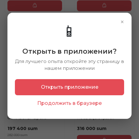
×
📱
30%
Открыть в приложении?
Для лучшего опыта откройте эту страницу в
нашем приложении
Открыть приложение
Продолжить в браузере
MUZIGAE MANSION
MUZIGAE MANSION
TIE UP COVER TINT 02
OBJET LIQUID 024 GYPSY
CORAL STEP Lip tint
ROSE Liquid lipstick
197 400 sum
316 000 sum
282 000 sum