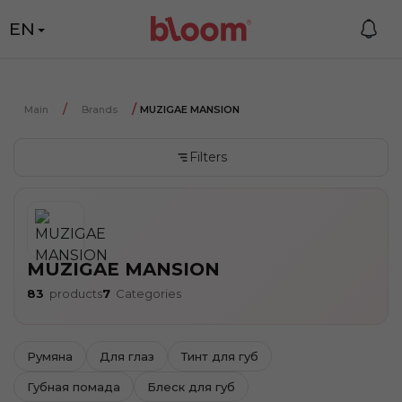
EN
Main
Brands
MUZIGAE MANSION
Filters
MUZIGAE MANSION
83
products
7
Categories
Румяна
Для глаз
Тинт для губ
Губная помада
Блеск для губ