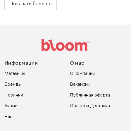
Каждая формула T-LAB уникальна и 
Показать больше
основана на передовых научных 
разработках, что обеспечивает 
превосходные результаты. Откройте для 
себя эксклюзивный уход от T-LAB в Bloom 
Beauty Shop.
Информация
О нас
Магазины
О компании
Бренды
Вакансии
Новинки
Публичная оферта
Акции
Оплата и Доставка
Блог