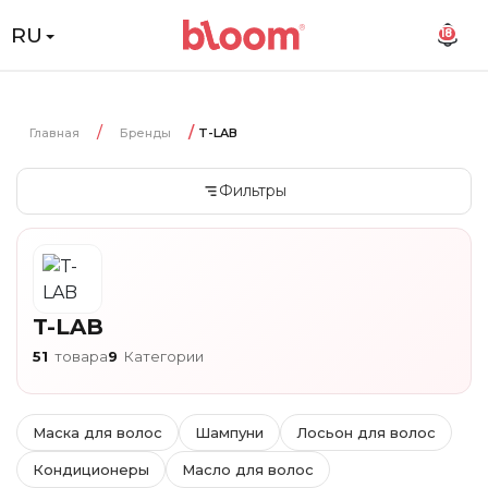
RU
18
Главная
Бренды
T-LAB
Фильтры
T-LAB
51
товара
9
Категории
Маска для волос
Шампуни
Лосьон для волос
Кондиционеры
Масло для волос