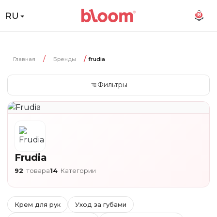
RU
18
Главная
Бренды
frudia
Фильтры
Frudia
92
товара
14
Категории
Крем для рук
Уход за губами