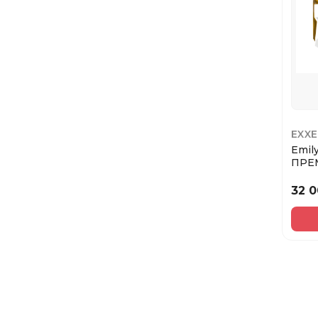
EXXE
Emily
ПРЕ
прок
НОР
32 