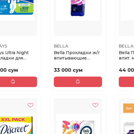
AYS
BELLA
BELLA
s Ultra Night
Bella Прокладки ж/г
Bella 
ладки для
впитывающие
впит. марк
ических дней ...
NORMAL MAXI 10 в ...
по 10 шт
000 сум
33 000 сум
44 00