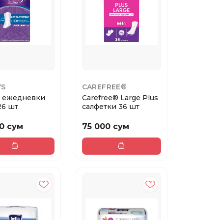
YS
CAREFREE®
s ежедневки
Carefree® Large Plus
26 шт
салфетки 36 шт
0 сум
75 000 сум