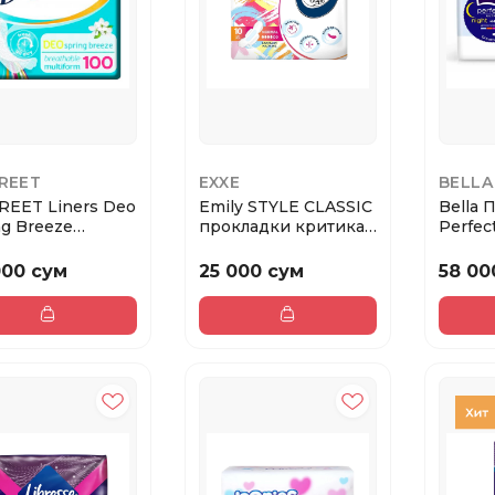
REET
EXXE
BELLA
REET Liners Deo
Emily STYLE CLASSIС
Bella 
ng Breeze
прокладки критика
Perfect
невные прокл...
NORMAL 10шт ...
Extra So
000 сум
25 000 сум
58 00