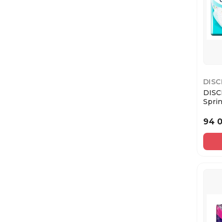
DISC
DISC
Spri
Ежед
94 