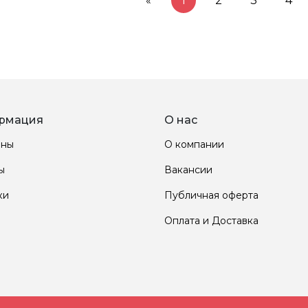
«
1
2
3
4
рмация
О нас
ины
О компании
ы
Вакансии
ки
Публичная оферта
Оплата и Доставка