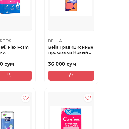
REE®
BELLA
ee® FlexiForm
Bella Традиционные
тки
прокладки Новый
хопроницаемые
дизайн NOVA MAX...
0 сум
36 000 сум