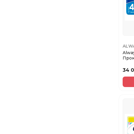
ALW
Alway
Прок
крит
34 