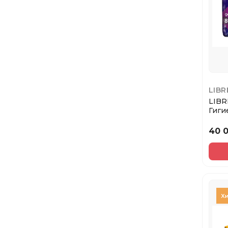
LIBR
LIBR
Гиги
женс
Ultra 
40 