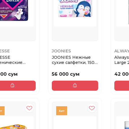
ESSE
JOONIES
ALWA
ESSE
JOONIES Нежные
Alway
енические
сухие салфетки, 150
Large 
кие прокладки
шт.
Ni...
000 сум
56 000 сум
42 00