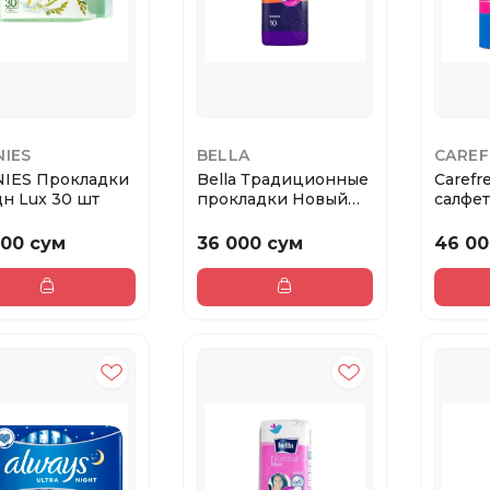
NIES
BELLA
CAREF
IES Прокладки
Bella Традиционные
Carefr
н Lux 30 шт
прокладки Новый
салфе
дизайн NOVA MA...
возду
30...
000 сум
36 000 сум
46 00