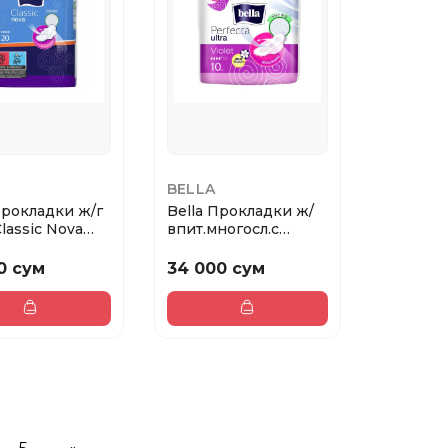
BELLA
Прокладки ж/г
Bella Прокладки ж/
Classic Nova
впит.многосл.с
арн....
фикс.клеев.слоем ...
0 сум
34 000 сум