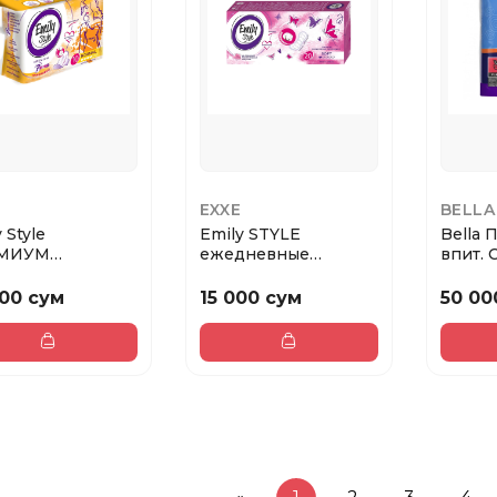
EXXE
BELLA
 Style
Emily STYLE
Bella 
МИУМ
ежедневные
впит. 
ладки критика
CLASSIС прокладки,
под.тов
МАЛ 10 шт
20 шт
000 сум
15 000 сум
50 00