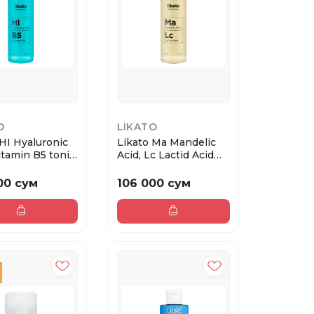
O
LIKATO
 HI Hyaluronic
Likato Ma Mandelic
itamin B5 tonic,
Acid, Lc Lactid Acid
tonic, 150...
00 сум
106 000 сум