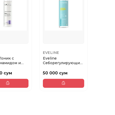
EVELINE
Тоник с
Eveline
намидом и
Себорегулирующий
м для жирной
тоник сужающий
поры perfe...
0 сум
50 000 сум