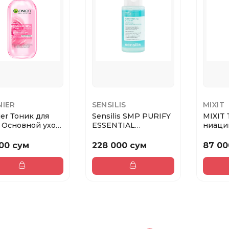
NIER
SENSILIS
MIXIT
ier Тоник для
Sensilis SMP PURIFY
MIXIT 
 Основной уход,
ESSENTIAL
ниаци
ая вода...
CLEANSER
цинко
кож...
00 сум
228 000 сум
87 00