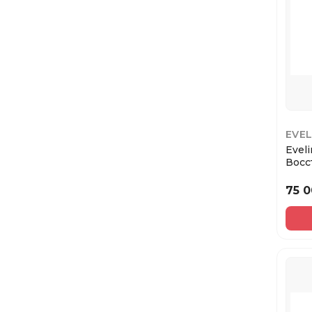
EVEL
Evel
Восс
тоник
ком...
75 