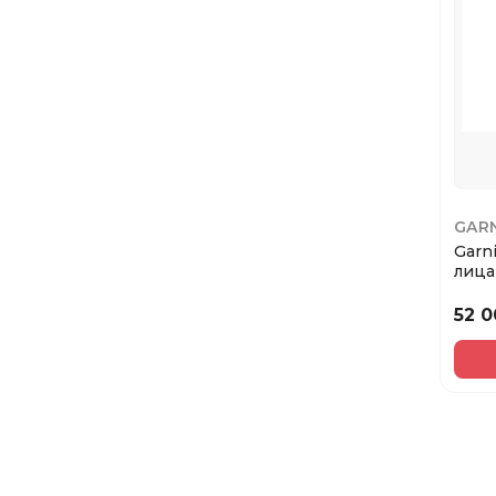
GAR
Garn
лица
Розов
52 0