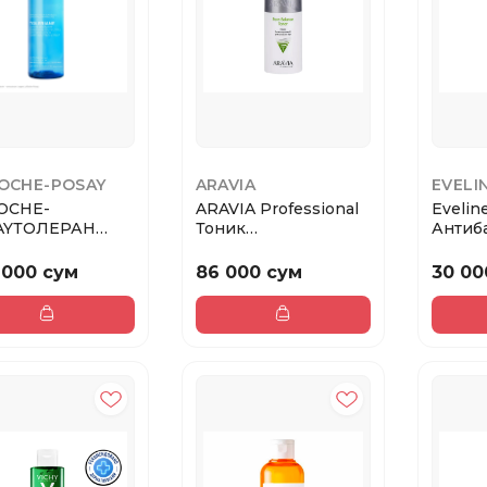
ROCHE-POSAY
ARAVIA
EVELI
OCHE-
ARAVIA Professional
Evelin
AYТОЛЕРАН
Тоник
Антиб
ОКАИВАЮЩИЙ
балансирующий для
успок
ИК 200МЛ
сужени...
тоник 3
 000 сум
86 000 сум
30 00