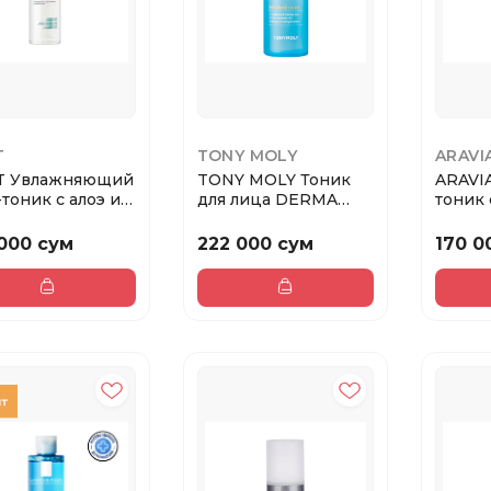
T
TONY MOLY
ARAVI
T Увлажняющий
TONY MOLY Тоник
ARAVI
-тоник с алоэ и
для лица DERMA
тоник 
уроновой...
LAB low Molecule
кисло
Hy...
Cleansi.
 000 сум
222 000 сум
170 0