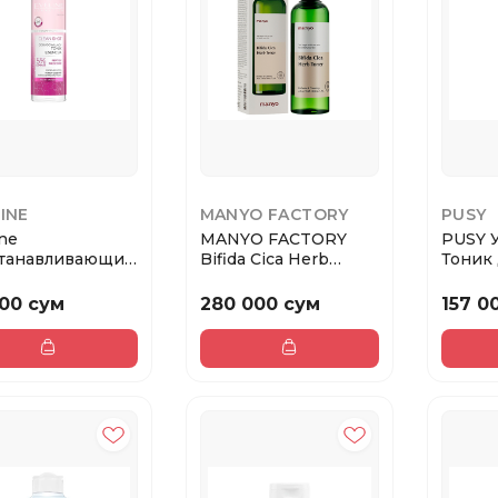
INE
MANYO FACTORY
PUSY
ine
MANYO FACTORY
PUSY 
танавливающий
Bifida Cica Herb
Тоник 
 – эссенция 5%
Toner
Mornin
Успокаивающи...
000 сум
280 000 сум
157 0