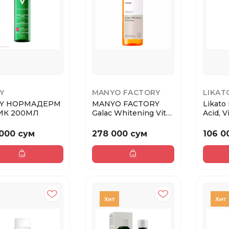
Y
MANYO FACTORY
LIKAT
HY НОРМАДЕРМ
MANYO FACTORY
Likato
ИК 200МЛ
Galac Whitening Vita
Acid, V
Toner / Осветля...
150мл
 000 сум
278 000 сум
106 0