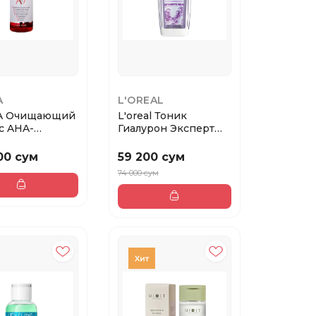
A
L'OREAL
A Очищающий
L'oreal Тоник
с AHA-
Гиалурон Эксперт
тами AHA-
восполняющий
..
увлажн...
00 сум
59 200 сум
74 000 сум