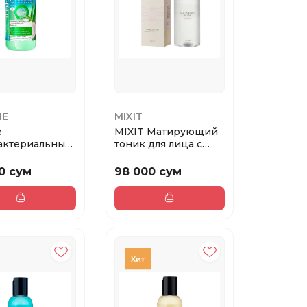
NE
MIXIT
e
MIXIT Матирующий
актериальный
тоник для лица с
аивающий
ниацинамидом Nia...
в1,...
0 сум
98 000 сум