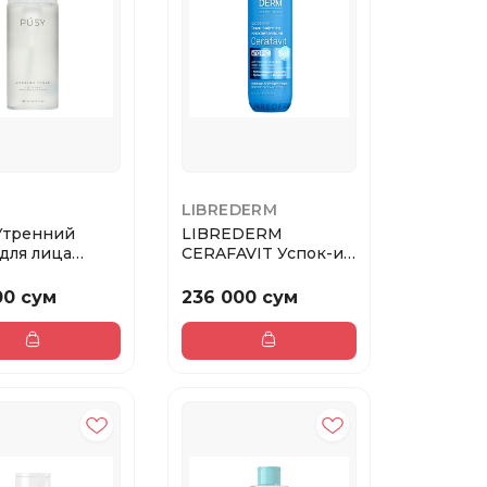
LIBREDERM
Утренний
LIBREDERM
для лица
CERAFAVIT Успок-ий
g Toner 150мл
тоник-софтнер с
цер-а...
00 сум
236 000 сум