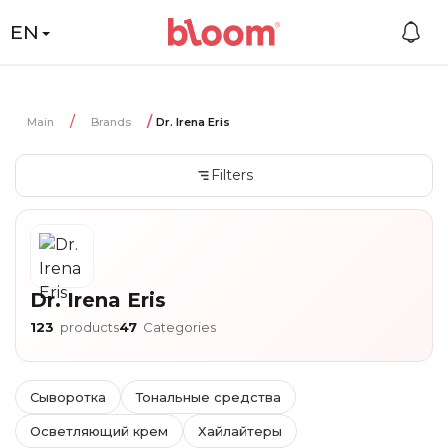
EN
Main
Brands
Dr. Irena Eris
Filters
Dr. Irena Eris
123
products
47
Categories
Сыворотка
Тональные средства
Осветляющий крем
Хайлайтеры