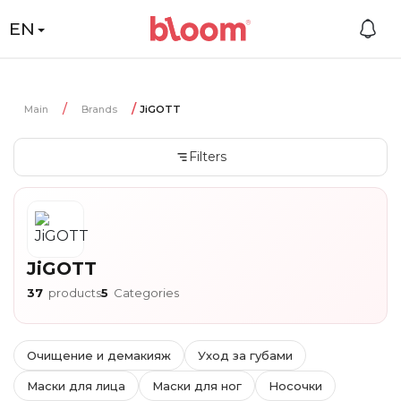
EN
Main
Brands
JiGOTT
Filters
JiGOTT
37
products
5
Categories
Очищение и демакияж
Уход за губами
Маски для лица
Маски для ног
Носочки