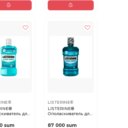
RINE®
LISTERINE®
RINE®
LISTERINE®
скиватель для
Ополаскиватель для
и рта «Свежая
полости рта «Свежая
...
0 sum
87 000 sum