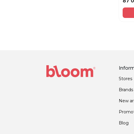
87 
Infor
Stores
Brands
New arr
Promot
Blog