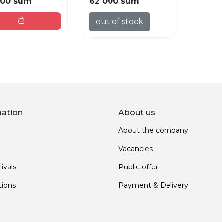
000 sum
62 000 sum
out of stock
mation
About us
About the company
Vacancies
ivals
Public offer
ions
Payment & Delivery