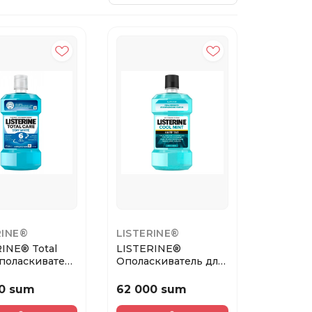
RINE®
LISTERINE®
INE® Total
LISTERINE®
поласкиватель
Ополаскиватель для
ости р...
полости рта «Мягкое
...
0 sum
62 000 sum