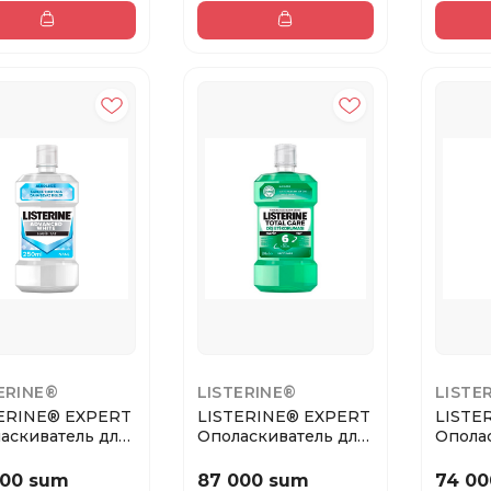
ERINE®
LISTERINE®
LISTE
ERINE® EXPERT
LISTERINE® EXPERT
LISTE
аскиватель для
Ополаскиватель для
Опола
ти рта М...
полости рта «...
полост
...
000 sum
87 000 sum
74 00