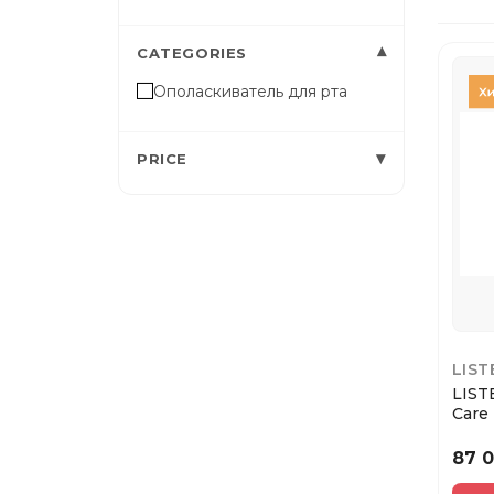
▾
CATEGORIES
Ополаскиватель для рта
▾
PRICE
LIST
LIST
Care
ml (T
87 