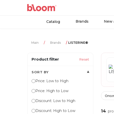
Brands
New a
Catalog
Main
Brands
LISTERINE®
Product filter
Reset
▾
SORT BY
Price: Low to High
Price: High to Low
Опол
Discount: Low to High
Discount: High to Low
14
pro