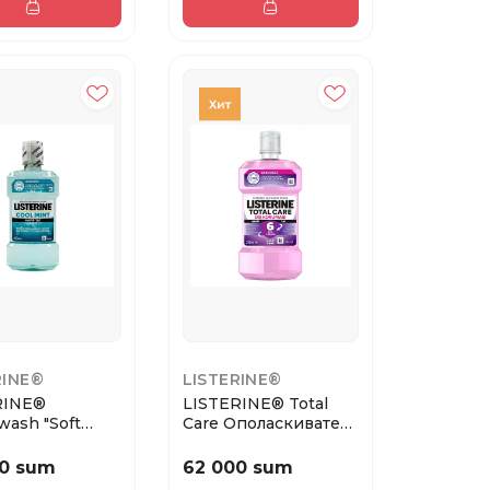
RINE®
LISTERINE®
RINE®
LISTERINE® Total
ash "Soft
Care Ополаскиватель
mint" 500 ml
для полости р...
0 sum
62 000 sum