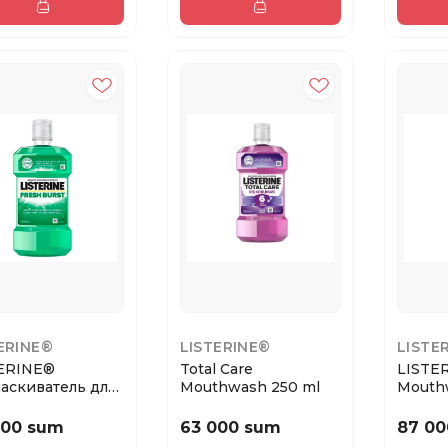
ERINE®
LISTERINE®
LISTE
ERINE®
Total Care
LISTE
аскиватель для
Mouthwash 250 ml
Mouthw
сти рта «Взрыв
fresh 
(TR)
000 sum
63 000 sum
87 00