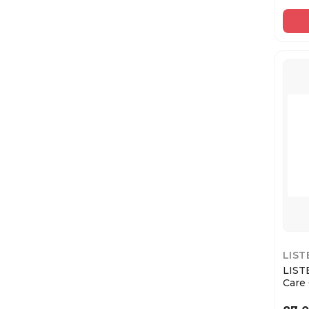
LIST
LIST
Care
для п