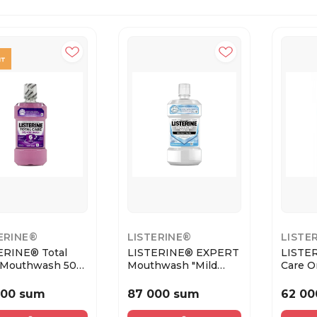
ERINE®
LISTERINE®
LISTE
ERINE® Total
LISTERINE® EXPERT
LISTER
 Mouthwash 500
Mouthwash "Mild
Care О
R)
whitening" 500 m...
для пол
000 sum
87 000 sum
62 00