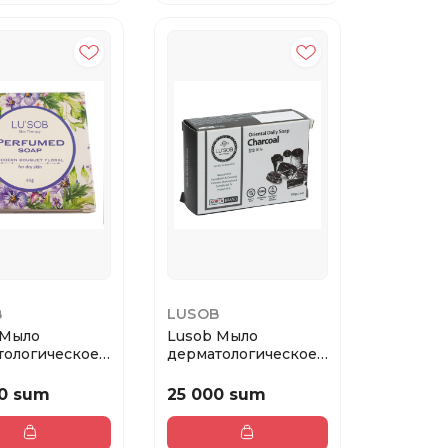
B
LUSOB
 Мыло
Lusob Мыло
тологическое
дерматологическое
м для сухой
Древесный уголь,
100 ...
0 sum
25 000 sum