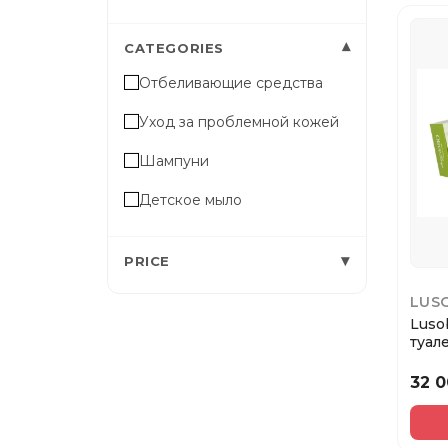
▾
CATEGORIES
Отбеливающие средства
Уход за проблемной кожей
Шампуни
Детское мыло
▾
PRICE
LUS
Luso
туал
(Оли
32 