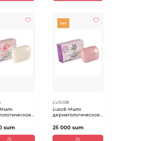
B
LUSOB
 Мыло
Lusob Мыло
тологическое
дерматологическое
00 г
Лаванда, 100 г
0 sum
25 000 sum