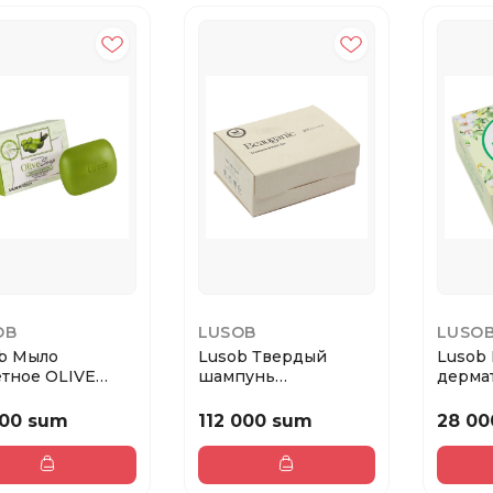
OB
LUSOB
LUSO
b Мыло
Lusob Твердый
Lusob
етное OLIVE
шампунь
дерма
вки)
BEAUGANIC, 125 г
Парфю
чувстви
000 sum
112 000 sum
28 00