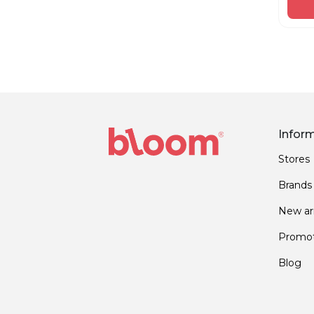
Infor
Stores
Brands
New arr
Promot
Blog