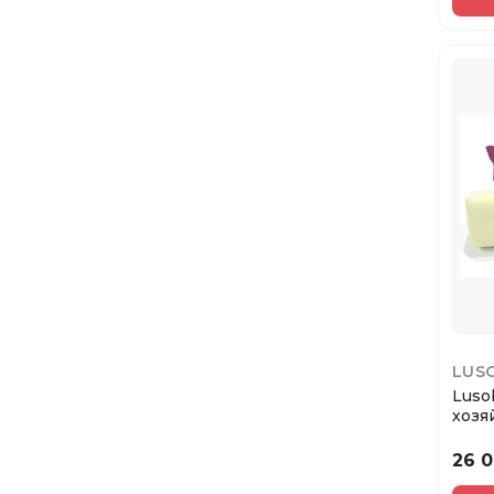
LUS
Luso
хозя
Peng
26 