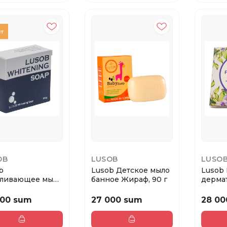
OB
LUSOB
LUSO
b
Lusob Детское мыло
Lusob
ливающее мыло
банное Жираф, 90 г
дерма
лица 100 г
Парфю
кожи...
000 sum
27 000 sum
28 00