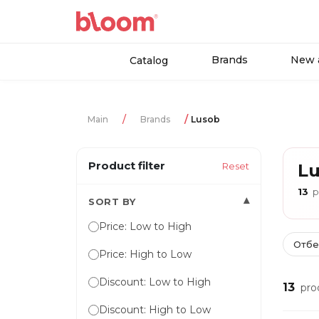
Brands
New a
Catalog
Main
Brands
Lusob
Product filter
Reset
L
13
p
▾
SORT BY
Price: Low to High
Отбе
Price: High to Low
Discount: Low to High
13
pro
Discount: High to Low