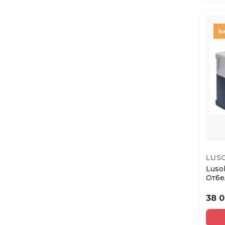
LUS
Luso
Отбе
для 
38 