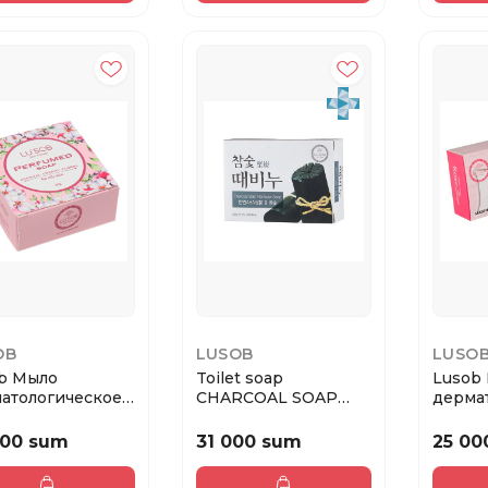
OB
LUSOB
LUSO
b Мыло
Toilet soap
Lusob
атологическое
CHARCOAL SOAP
дерма
юм для жирной
(Charcoal)
Роза, 1
.
000 sum
31 000 sum
25 00