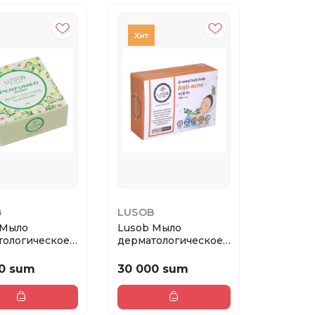
B
LUSOB
 Мыло
Lusob Мыло
тологическое
дерматологическое
м для
Антиакне, 100 г
тел...
0 sum
30 000 sum