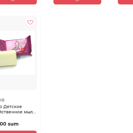
OB
b Детское
йственное мыло
uin 180 г
000 sum