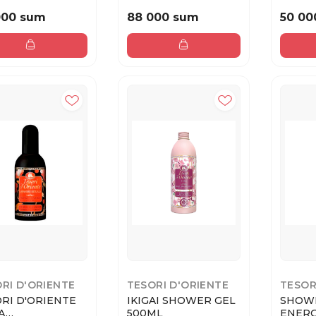
Ь ДЛЯ ДУША
ПАРФЮМЕРНАЯ
CREAM
SANDALO (M) 100М...
000 sum
88 000 sum
50 00
RI D'ORIENTE
TESORI D'ORIENTE
TESOR
RI D'ORIENTE
IKIGAI SHOWER GEL
SHOWE
А
500ML
ENER