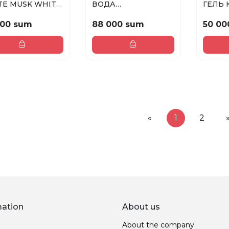
TE MUSK WHITE
ВОДА
ГЕЛЬ 
 MOISTURIZIN...
ПАРФЮМЕРНАЯ
ДУША 
FIOR DI LOTO (W)...
DRAG..
000 sum
88 000 sum
50 00
«
1
2
mation
About us
About the company