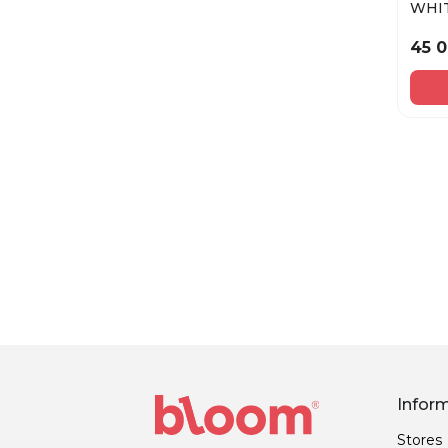
WHI
MUSK
45 
Infor
Stores