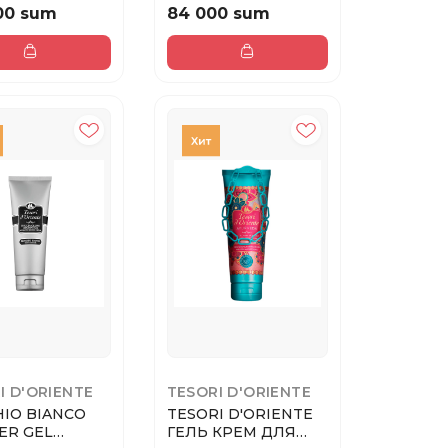
Л
ДЛЯ ДУША Ц...
00 sum
84 000 sum
I D'ORIENTE
TESORI D'ORIENTE
IO BIANCO
TESORI D'ORIENTE
ER GEL
ГЕЛЬ КРЕМ ДЛЯ