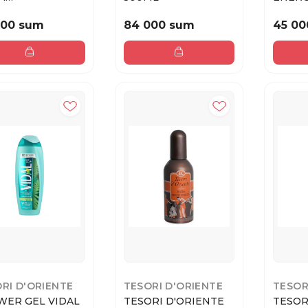
ФЮМЕРНАЯ
GINSE
NES TSUBAKI ...
GUARAN
000 sum
84 000 sum
45 00
RI D'ORIENTE
TESORI D'ORIENTE
TESOR
WER GEL VIDAL
TESORI D'ORIENTE
TESOR