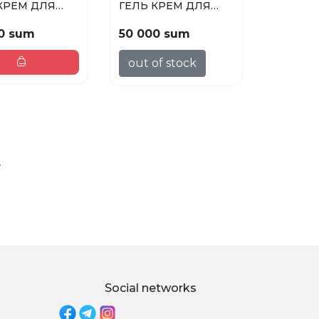
КРЕМ ДЛЯ
ГЕЛЬ КРЕМ ДЛЯ
FIORE DEL
ДУША JAPANESE
.
RITUA...
0 sum
50 000 sum
out of stock
»
Social networks