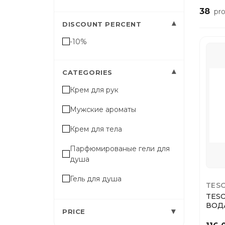
38
pro
▾
DISCOUNT PERCENT
-10%
▾
CATEGORIES
Крем для рук
Мужские ароматы
Крем для тела
Парфюмированые гели для
душа
Гель для душа
TESO
TESO
Женские ароматы
ВОД
▾
PRICE
ПАР
MUSC