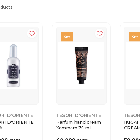
ducts
RI D'ORIENTE
TESORI D'ORIENTE
TESOR
RI D'ORIENTE
Parfum hand cream
IKIGA
А
Xammam 75 ml
CREAM
ФЮМЕРНАЯ
HIO BIANKO (...