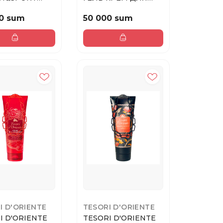
NG AND
ДУША БЕЛЫЙ
A ...
ЛОТОС 25...
0 sum
50 000 sum
I D'ORIENTE
TESORI D'ORIENTE
I D'ORIENTE
TESORI D'ORIENTE