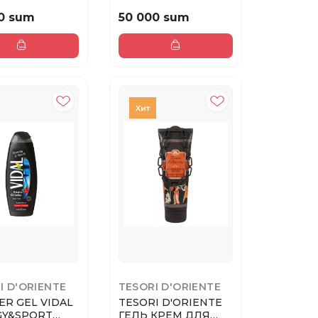
 250ML
ДУША AYUVERDA
АМЛА ...
0 sum
50 000 sum
I D'ORIENTE
TESORI D'ORIENTE
R GEL VIDAL
TESORI D'ORIENTE
GY&SPORT
ГЕЛЬ КРЕМ ДЛЯ