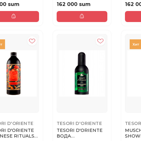
О...
300М...
300М
000 sum
162 000 sum
162 0
RI D'ORIENTE
TESORI D'ORIENTE
TESOR
RI D'ORIENTE
TESORI D'ORIENTE
MUSCH
NESE RITUALS
ВОДА
SHOW