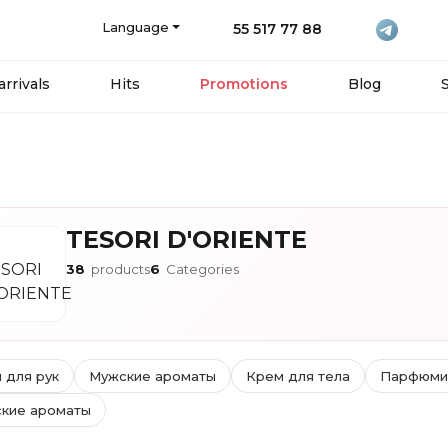
Language
55 517 77 88
rrivals
Hits
Promotions
Blog
TESORI D'ORIENTE
38
products
6
Categories
 для рук
Мужские ароматы
Крем для тела
Парфюмир
кие ароматы