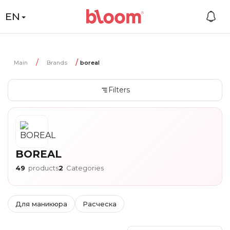
EN
Main
Brands
boreal
Filters
BOREAL
49
products
2
Categories
Для маникюра
Расческа