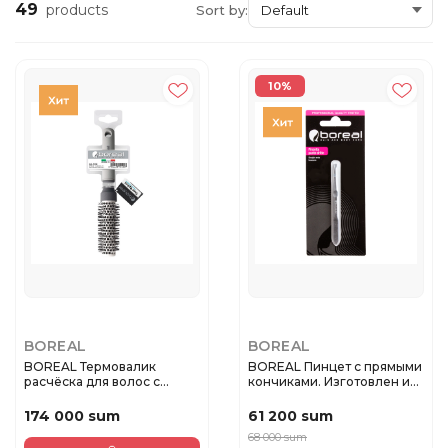
49
products
Sort by:
10%
BOREAL
BOREAL
BOREAL Термовалик
BOREAL Пинцет с прямыми
расчёска для волос с
кончиками. Изготовлен из
керамически...
н...
174 000 sum
61 200 sum
68 000 sum