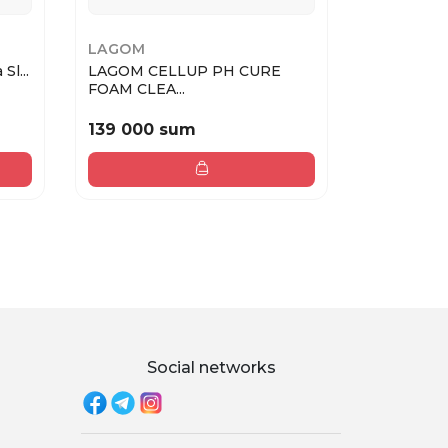
LAGOM
DR.ALTHE
Sl...
LAGOM CELLUP PH CURE
345 Relie
FOAM CLEA...
...
139 000 sum
219 000
Social networks