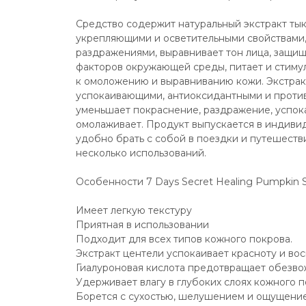
Средство содержит натуральный экстракт ты
укрепляющими и осветительными свойствами,
раздражениями, выравнивает тон лица, защищ
факторов окружающей среды, питает и стимул
к омоложению и выравниванию кожи. Экстракт
успокаивающими, антиоксидантными и против
уменьшает покраснение, раздражение, успокаи
омолаживает. Продукт выпускается в индивид
удобно брать с собой в поездки и путешестви
несколько использований.
Особенности 7 Days Secret Healing Pumpkin S
Имеет легкую текстуру
Приятная в использовании
Подходит для всех типов кожного покрова.
Экстракт центели успокаивает красноту и во
Гиалуроновая кислота предотвращает обезв
Удерживает влагу в глубоких слоях кожного п
Борется с сухостью, шелушением и ощущение