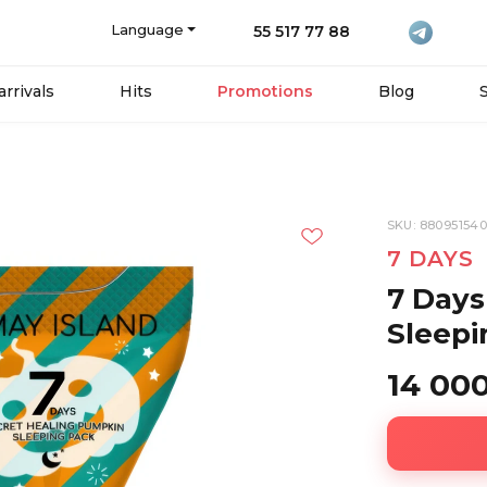
Language
55 517 77 88
rrivals
Hits
Promotions
Blog
SKU: 880951540
7 DAYS
7 Days
Sleepi
14 00