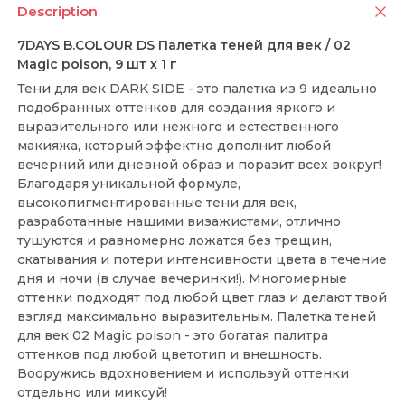
Description
7DAYS B.COLOUR DS Палетка теней для век / 02
Magic poison, 9 шт х 1 г
Тени для век DARK SIDE - это палетка из 9 идеально
подобранных оттенков для создания яркого и
выразительного или нежного и естественного
макияжа, который эффектно дополнит любой
вечерний или дневной образ и поразит всех вокруг!
Благодаря уникальной формуле,
высокопигментированные тени для век,
разработанные нашими визажистами, отлично
тушуются и равномерно ложатся без трещин,
скатывания и потери интенсивности цвета в течение
дня и ночи (в случае вечеринки!). Многомерные
оттенки подходят под любой цвет глаз и делают твой
взгляд максимально выразительным. Палетка теней
для век 02 Magic poison - это богатая палитра
оттенков под любой цветотип и внешность.
Вооружись вдохновением и используй оттенки
отдельно или миксуй!