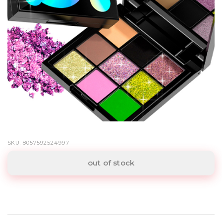
SKU: 8057592524997
out of stock