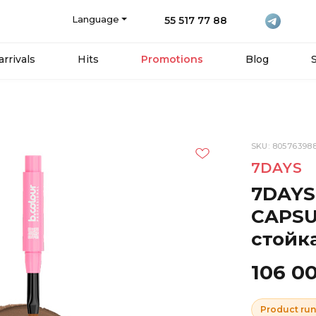
Language
55 517 77 88
rrivals
Hits
Promotions
Blog
SKU: 80576398
7DAYS
7DAYS
CAPSU
стойкая
106 0
Product run