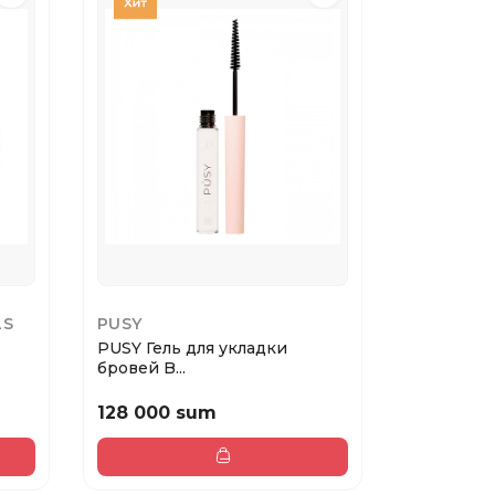
LS
PUSY
ART VISA
PUSY Гель для укладки
Art Visag
бровей B...
бровей...
128 000 sum
141 000