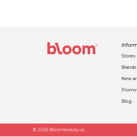
Infor
Stores
Brands
New arr
Promot
Blog
© 2026 Bloombeauty.uz