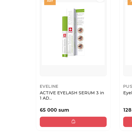
EVELINE
PU
ACTIVE EYELASH SERUM 3 in
Eyeb
1 AD...
65 000 sum
128