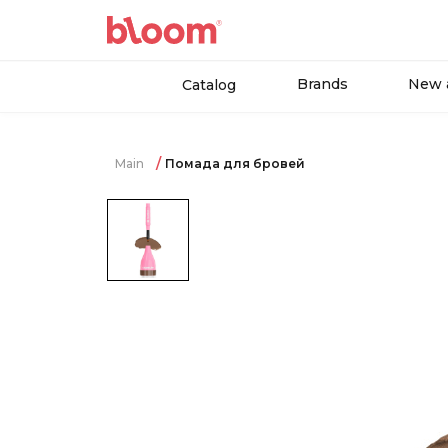
Brands
New a
Catalog
Main
Помада для бровей