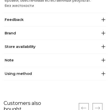
бровей, обеспечивая естественный результат.
без жестокости
Feedback
Brand
Store availability
Note
Using method
Customers also
bought