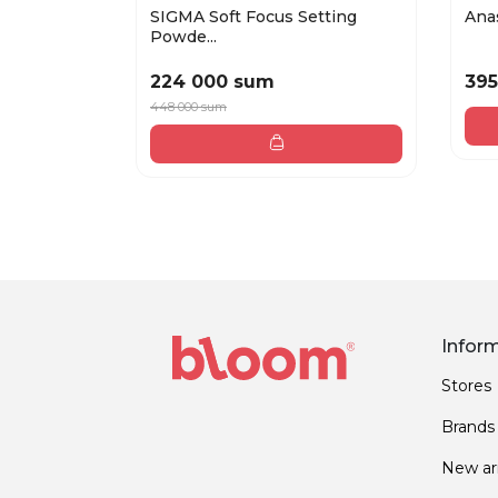
SIGMA Soft Focus Setting
Anas
Powde...
224 000 sum
395
448 000 sum
Infor
Stores
Brands
New arr