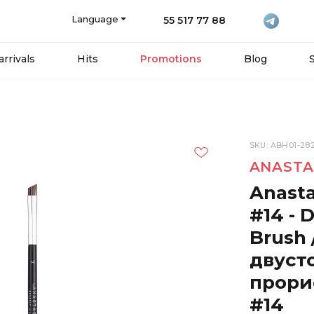
Language
55 517 77 88
rrivals
Hits
Promotions
Blog
SKU: ABH01-28
ANASTA
Anasta
#14 - 
Brush
двуст
прори
#14