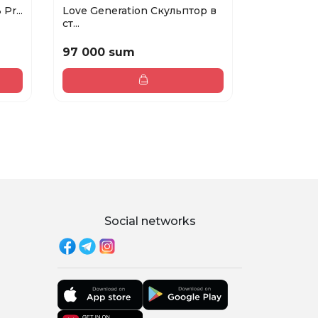
Pr...
Love Generation Скульптор в
Anastasia 
ст...
Pr...
97 000 sum
530 000
Social networks