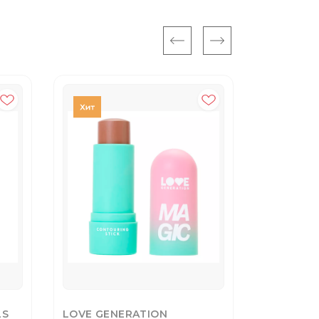
LS
LOVE GENERATION
ANASTASI