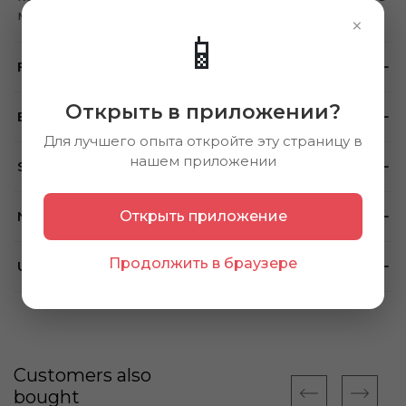
мелкие морщинки.
×
📱
Feedback
Открыть в приложении?
Brand
Для лучшего опыта откройте эту страницу в
нашем приложении
Store availability
Note
Открыть приложение
Продолжить в браузере
Using method
Customers also
bought