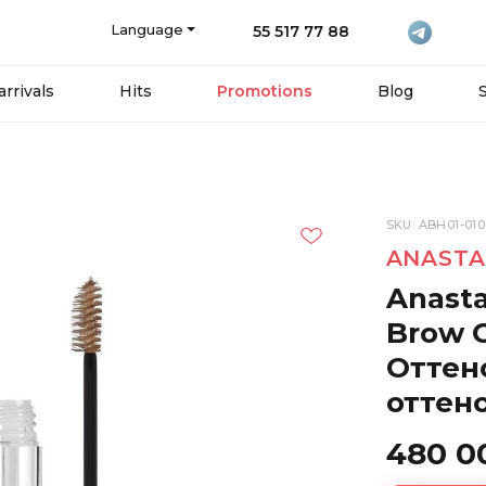
Language
55 517 77 88
rrivals
Hits
Promotions
Blog
SKU: ABH01-01
ANASTA
Anasta
Brow G
Оттен
оттен
480 0