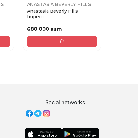
LS
ANASTASIA BEVERLY HILLS
ANASTASI
Anastasia Beverly Hills
Anastasia B
Impecc...
680 000 sum
480 000
Social networks