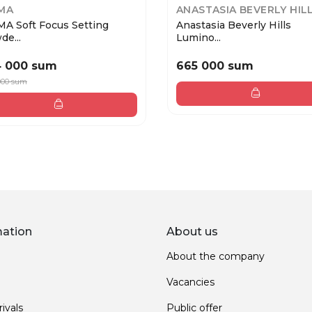
MA
ANASTASIA BEVERLY HIL
MA Soft Focus Setting
Anastasia Beverly Hills
e...
Lumino...
4 000 sum
665 000 sum
000 sum
mation
About us
About the company
Vacancies
ivals
Public offer