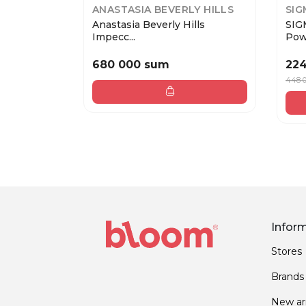
ANASTASIA BEVERLY HILLS
SIG
Anastasia Beverly Hills
SIG
Impecc...
Powd
680 000 sum
22
448 
Infor
Stores
Brands
New arr