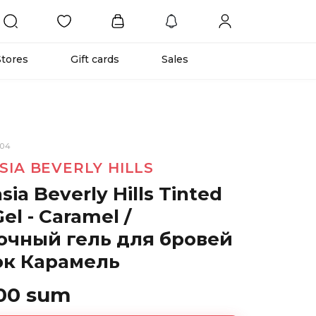
Stores
Gift cards
Sales
004
SIA BEVERLY HILLS
sia Beverly Hills Tinted
el - Caramel /
очный гель для бровей
ок Карамель
00 sum