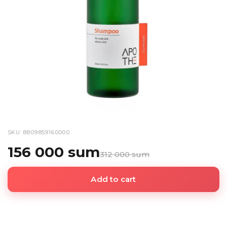
SKU: 8809859160000
156 000 sum
312 000 sum
Add to cart