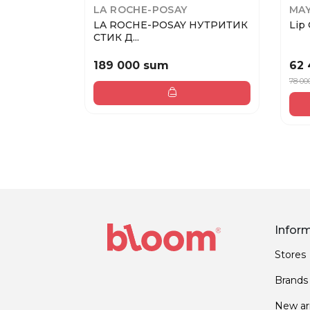
LA ROCHE-POSAY
MAY
LA ROCHE-POSAY НУТРИТИК
Lip 
СТИК Д...
189 000 sum
62
78 00
Infor
Stores
Brands
New arr