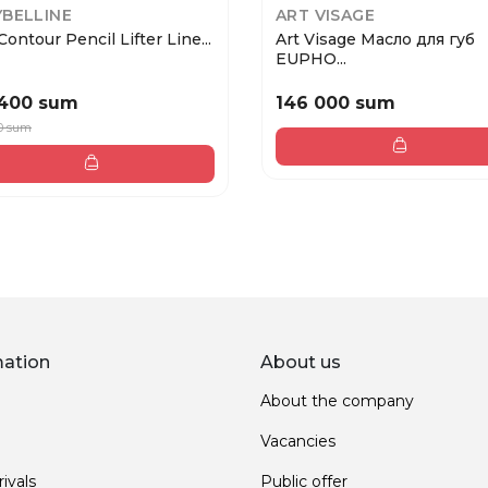
BELLINE
ART VISAGE
Contour Pencil Lifter Line...
Art Visage Масло для губ
EUPHO...
 400 sum
146 000 sum
0 sum
mation
About us
About the company
Vacancies
ivals
Public offer