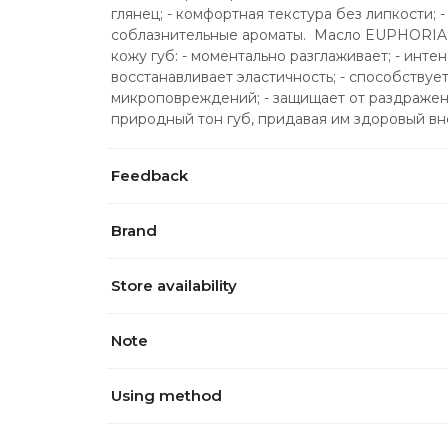
глянец; - комфортная текстура без липкости; 
соблазнительные ароматы.  Масло EUPHORIA 
кожу губ: - моментально разглаживает; - интен
восстанавливает эластичность; - способствуе
микроповреждений; - защищает от раздражени
природный тон губ, придавая им здоровый в
Feedback
Brand
Store availability
Note
Using method