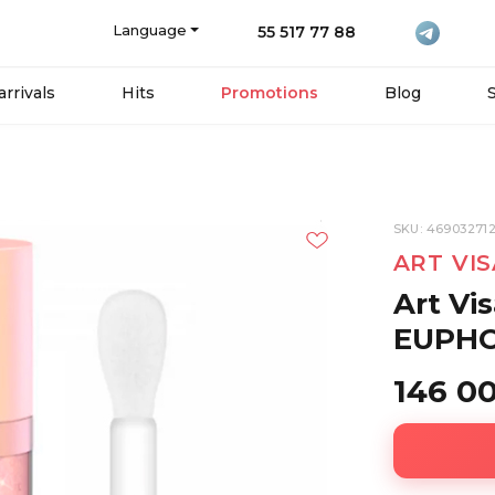
Language
55 517 77 88
rrivals
Hits
Promotions
Blog
SKU: 46903271
ART VI
Art Vi
EUPHO
146 0