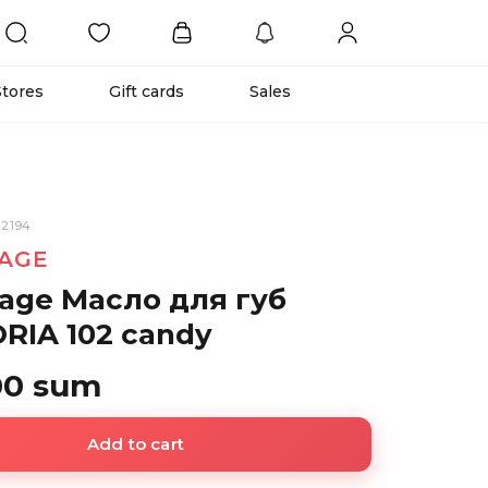
Stores
Gift cards
Sales
22194
SAGE
sage Масло для губ
RIA 102 candy
00 sum
Add to cart