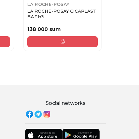
LA ROCHE-POSAY
PUPA
LA ROCHE-POSAY CICAPLAST
PUPA Карандаш для губ
БАЛЬЗ...
TRUE LI...
138 000 sum
133 000
Social networks