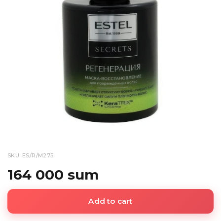
SKU: ES/R/M275
164 000 sum
Add to cart