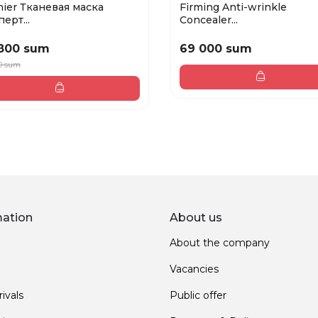
nier Тканевая маска
Firming Anti-wrinkle
ерт...
Concealer...
800 sum
69 000 sum
0 sum
mation
About us
About the company
Vacancies
ivals
Public offer