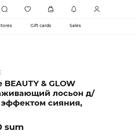
Stores
Gift cards
Sales
E
ne BEAUTY & GLOW
аживающий лосьон д/
с эффектом сияния,
0 sum