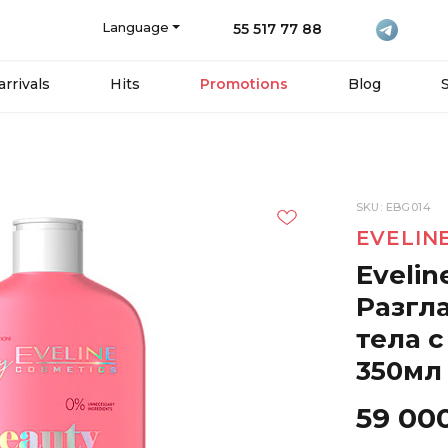
Language
55 517 77 88
rrivals
Hits
Promotions
Blog
SKU: EBG014
EVELIN
Eveli
Разгл
тела 
350мл
59 00