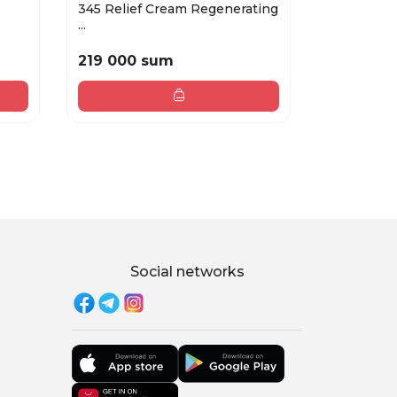
345 Relief Cream Regenerating
КРЕМ-СЫ
...
ЛИЦА EVEL
219 000 sum
75 000 
Social networks