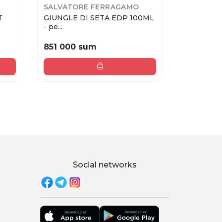
SALVATORE FERRAGAMO
FRANCK O
T
GIUNGLE DI SETA EDP 100ML
FRANCK O
- pe...
VANILLE (U)
851 000 sum
538 000
Social networks