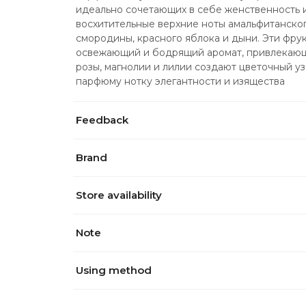
идеально сочетающих в себе женственность и 
восхитительные верхние ноты амальфитанского
смородины, красного яблока и дыни. Эти фру
освежающий и бодрящий аромат, привлекающ
розы, магнолии и лилии создают цветочный у
парфюму нотку элегантности и изящества
Feedback
Brand
Store availability
Note
Using method