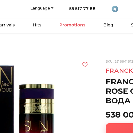
Language
55 517 77 88
rrivals
Hits
Promotions
Blog
SKU: 351664181
FRANCK
FRANC
ROSE
ВОДА 
538 0