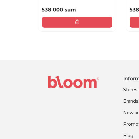
538 000 sum
538
Infor
Stores
Brands
New arr
Promot
Blog