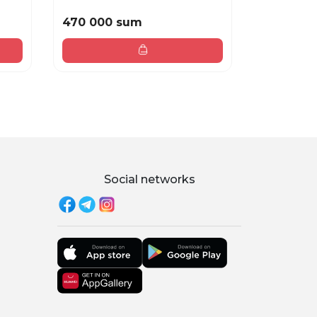
470 000 sum
599 000
Social networks