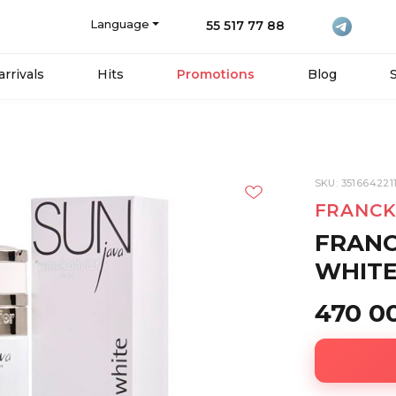
Language
55 517 77 88
rrivals
Hits
Promotions
Blog
SKU: 351664221
FRANCK
FRANC
WHITE
470 0