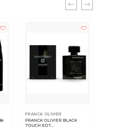
FRANCK OLIVIER
FRANCK O
de
FRANCK OLIVIER BLACK
FRANCK OL
TOUCH EDT...
toil...