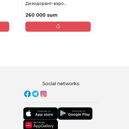
Дезодорант-аэро...
сухой...
260 000 sum
346 000
Social networks