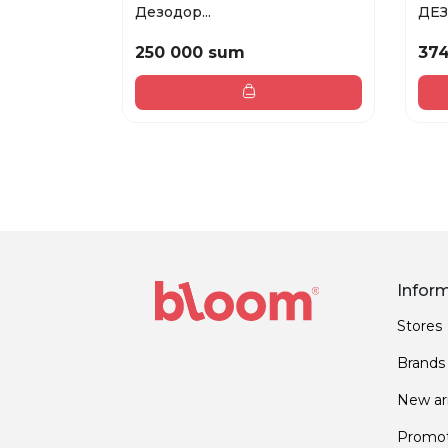
Дезодор...
ДЕЗ
250 000 sum
37
Infor
Stores
Brands
New arr
Promot