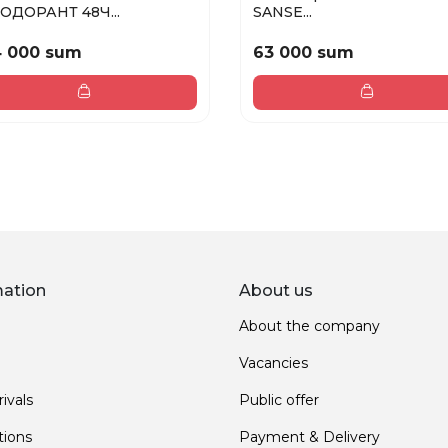
ОДОРАНТ 48Ч...
SANSE...
4 000 sum
63 000 sum
mation
About us
About the company
Vacancies
ivals
Public offer
ions
Payment & Delivery