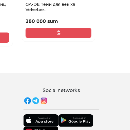
ниц
GA-DE Тени для век х9
L'OREAL P
Velvetee...
L...
280 000 sum
158 400
198 000 sum
Social networks