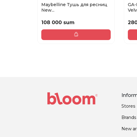
Maybelline Тушь для ресниц
GA-
New...
Velv
108 000 sum
28
Infor
Stores
Brands
New arr