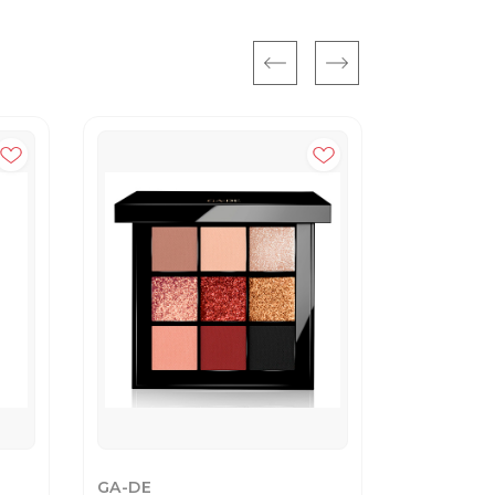
20%
GA-DE
L'OREAL 