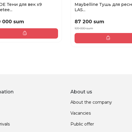
DE Тени для век х9
Maybelline Тушь для рес
etee...
LAS...
0 000 sum
87 200 sum
109 000 sum
mation
About us
About the company
Vacancies
ivals
Public offer