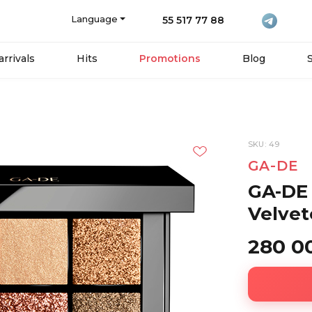
Language
55 517 77 88
rrivals
Hits
Promotions
Blog
SKU: 49
GA-DE
GA-DE 
Velvet
280 0