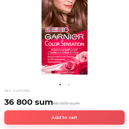
SKU: C4971280
36 800 sum
46 000 sum
Add to cart